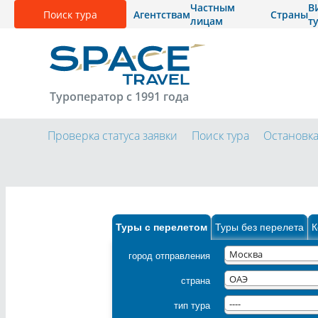
Частным
В
Поиск тура
Агентствам
Страны
лицам
т
Туроператор с 1991 года
Проверка статуса заявки
Поиск тура
Остановк
Туры с перелетом
Туры без перелета
К
город отправления
Москва
страна
ОАЭ
тип тура
----