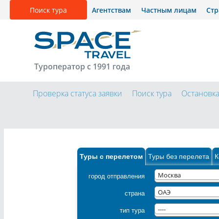
Поиск тура
Агентствам
Частным лицам
Ст
Туроператор с 1991 года
Проверка статуса заявки
Поиск тура
Остановк
Туры с перелетом
Туры без перелета
К
город отправления
Москва
страна
ОАЭ
тип тура
----