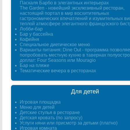
Паскаля Барбо в элегантных интерьерах
The Garden - новейший эксклюзивный ресторан,
настоящий портал в мир восхитительных
гастрономических впечатлений и изумительных ви
теплой атмосфере элегантного французского бист
Лобби-бар
Бар у бассейна
Кофейня
Специальное диетическое меню
Варианты питания: Dine Out - программа позволяе
попробовать местную кухню в тавернах полуостро
доплат: Four Seasons или Mouragio
Бар на пляже
Тематические вечера в ресторанах
Для детей
Игровая площадка
Меню для детей
Детские стулья в ресторане
Детская кровать (по запросу)
Услуги няни или присмотр за детьми (платно)
Игровая комната