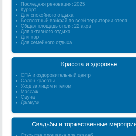
Последняя реновация: 2025
Курорт
Для спокойного отдыха
Бесплатный вайфай по всей территории отеля
Общая площадь отеля: 22 акра
Для активного отдыха
Для пар
Для семейного отдыха
Красота и здоровье
СПА и оздоровительный центр
Салон красоты
Уход за лицом и телом
Массаж
Сауна
Джакузи
Свадьбы и торжественные меропри
Открытая площадка для свадеб