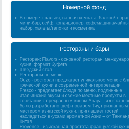
Номерной фонд
В номере: спальня, ванная комната, балкон/террас
мини-бар, сейф, кондиционер, кофемашина/чайны
набор, халаты/тапочки и косметика
Рестораны и бары
Ресторан: Flavors - основной ресторан, междунар
кухня, формат буфета
Шведский стол
Рестораны по меню:
Ouzo - ресторан предлагает уникальное меню с б
греческой кухни в современной интерпретации
Fresco - предлагает блюда по меню, подлинные
итальянские вкусы и свежие местные продукты в
сочетании с прекрасным вином Anaya - изысканн
было разработано шеф-поваром Тиу, признанным
мастером азиатской кухни, приглашает гостей
насладиться вкусами ароматной Азии – от Таилан
Китая
Provence - изысканная простота французской кухн