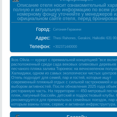
Описание отеля носит ознакомительный хара
полную и актуальную информацию по всем ус
номерному фонду уточняйте у менеджеров и
официальном сайте отеля, перед бронирова
Город:
Ситония-Геракини
Адрес:
Thesi Rahones, Gerakini, Halkidiki 631 00
Телефон:
+302371440000
Ikos Olivia — курорт с премиальной концепцией "все вклю
расположенный среди сада вековых оливковых деревьев 
песчаного пляжа залива Торонеос на вечнозеленом полуо
Халкидики, одном из самых экологически чистых центров
Отель подходит для семей, пар и гостей, которые ищут
современный пляжный отдых с сильной гастрономией и 
выбором активностей. После обновления 2025 года объек
ресторанную часть. На территории — 450-метровый песч
пляж, лагунный бассейн, детский и подростковый клубы.
рекомендуется для премиальных семейных поездок, пар и
которым важны пляж, сервис и активная инфраструктура.