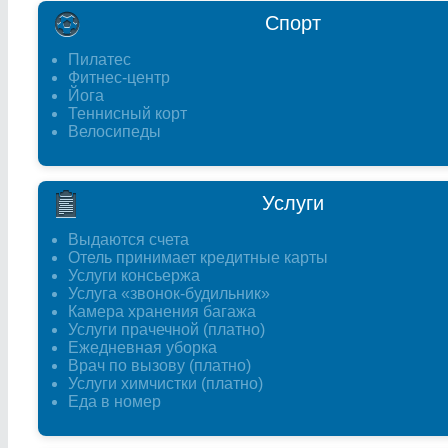
Спорт
Пилатес
Фитнес-центр
Йога
Теннисный корт
Велосипеды
Услуги
Выдаются счета
Отель принимает кредитные карты
Услуги консьержа
Услуга «звонок-будильник»
Камера хранения багажа
Услуги прачечной (платно)
Ежедневная уборка
Врач по вызову (платно)
Услуги химчистки (платно)
Еда в номер