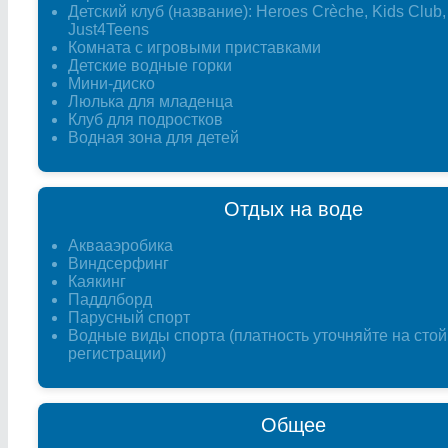
Детский клуб (название): Heroes Crèche, Kids Club,
Just4Teens
Комната с игровыми приставками
Детские водные горки
Мини-диско
Люлька для младенца
Клуб для подростков
Водная зона для детей
Отдых на воде
Аквааэробика
Виндсерфинг
Каякинг
Паддлборд
Парусный спорт
Водные виды спорта (платность уточняйте на стой
регистрации)
Общее