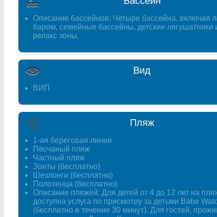
Бассейн
Описание бассейнов: Четыре бассейна, включая л
баром, семейные бассейны, детские лягушатники и
релакс зоны.
Вид
ВИП
Пляж
1-ая береговая линия
Песчаный пляж
Частный пляж
Зонты (бесплатно)
Шезлонги (бесплатно)
Полотенца (бесплатно)
Описание пляжей: Для детей от 4 до 12 лет на пля
доступна услуга по присмотру за детьми Babe Wat
(бесплатно в течение 30 минут). Для гостей, про