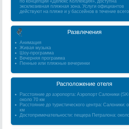
по концепции «Делюкс Коллекция», доступна
эксклюзивная пляжная зона. Услуги официантов
действуют на пляже и у бассейнов в течение всего
Развлечения
Анимация
Живая музыка
Шоу-программа
Вечерняя программа
Пенные или пляжные вечеринки
Расположение отеля
Расстояние до аэропорта: Аэропорт Салоники (SK
около 70 км
Расстояние до туристического центра: Салоники: 
км
Достопримечательности: пещера Петралона: около