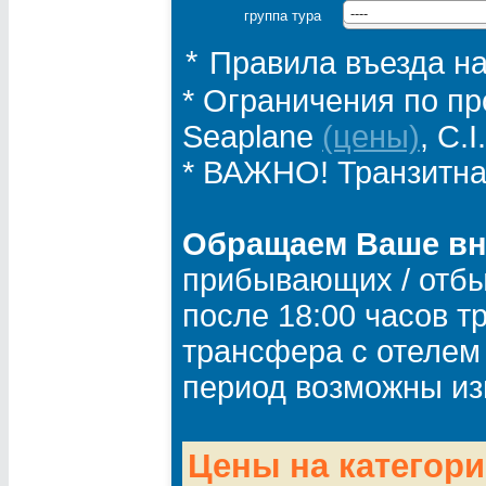
группа тура
----
Правила въезда н
*
* Ограничения по пр
Seaplane
(цены)
, C.
* ВАЖНО! Транзитн
Обращаем Ваше в
прибывающих / отбы
после 18:00 часов т
трансфера с отелем 
период возможны из
Цены на категори