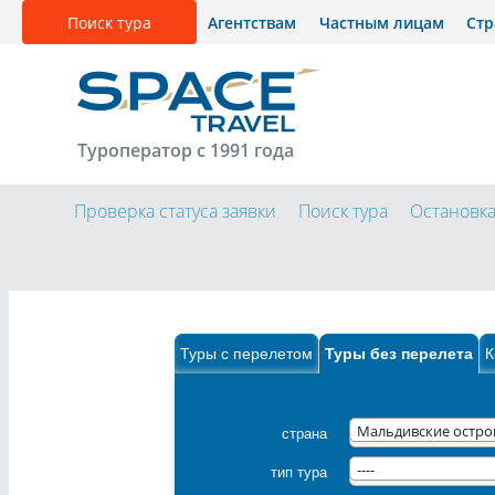
Поиск тура
Агентствам
Частным лицам
Ст
Туроператор с 1991 года
Проверка статуса заявки
Поиск тура
Остановк
Туры с перелетом
Туры без перелета
К
страна
Мальдивские остро
тип тура
----