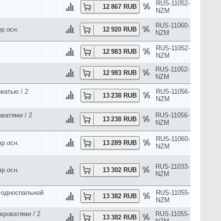
ватями / 2
RUS-11056-
14 708 RUB
NZM
RUS-11065-
14 708 RUB
NZM
RUS-11052-
14 745 RUB
NZM
RUS-11053-
14 766 RUB
NZM
 на море / 2
RUS-11063-
14 812 RUB
NZM
RUS-11044-
.осн.
14 937 RUB
NZM
RUS-11058-
осн.
14 951 RUB
NZM
RUS-11033-
15 075 RUB
NZM
RUS-11033-
15 075 RUB
NZM