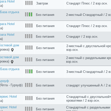
Гостевой дом
3-местный с раздельными кро
Без питания
ровка)
взр.осн.
руглая Hotel
Без питания
Студия стандарт / 2 взр.осн.
ль)
ага Hotel
Завтрак+обед
Стандарт / 2 взр.осн.
а)
 Гостевой дом
Без питания
Делюкс / 2 взр.осн.
ка)
tel (Алушта -
Полулюкс с частичным видом
Без питания
взр.осн.
3*
(Евпатория)
Завтрак
Стандарт без балкона / 2 взр
База отдыха
Без питания
Комфорт вид на море / 2 взр.
)
Гурзуф
(Ялта - Гурзуф)
Завтрак
Стандарт A / 2 взр.осн.
Гурзуф
Ялта - Гурзуф)
Завтрак
стандарт Б / 2 взр.осн.