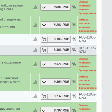
момента
бронирования
RUS-11060-
взр.осн.
11 628 RUB
NZM
RUS-11055-
11 767 RUB
NZM
RUS-11065-
взр.осн.
11 767 RUB
NZM
RUS-11033-
11 824 RUB
NZM
RUS-11033-
11 824 RUB
NZM
RUS-11052-
11 963 RUB
NZM
RUS-11033-
12 415 RUB
NZM
+односпальной
RUS-11055-
12 459 RUB
NZM