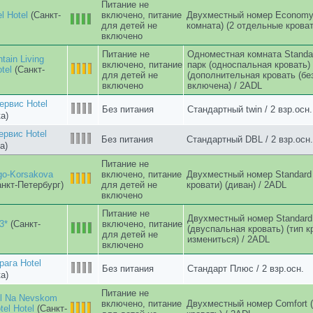
для детей не
включено
 База отдыха
Без питания
2-комнатный Стандартный / 2 
ервис Hotel
Без питания
Стандартный / 2 взр.осн.
а)
руглая Hotel
Без питания
2-местная студия эконом / 2 
ль)
Гурзуф
(Ялта - Гурзуф)
Без питания
Стандарт A / 2 взр.осн.
Гурзуф
Ялта - Гурзуф)
Без питания
стандарт Б / 2 взр.осн.
ага Hotel
Без питания
Семейный / 2 взр.осн.
а)
Гурзуф
Ялта - Гурзуф)
Без питания
стандарт Б+ / 2 взр.осн.
ервис Hotel
Стандартный с двуспальной
Завтрак
кроватями / 2 взр.осн.
а)