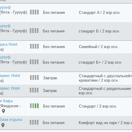
рвис Hotel
Завтрак
Стандартный DBL / 2 взр.осн.
а)
ага Hotel
Полупансион
Стандарт / 2 взр.осн.
а)
руглая Hotel
Без питания
3-местная студия эконом / 2 
ль)
ервис Hotel
Полупансион
Стандартный twin / 2 взр.осн.
а)
рвис Hotel
Полупансион
Стандартный DBL / 2 взр.осн.
а)
ага Hotel
Завтрак
Стандарт / 2 взр.осн.
а)
tel (Алушта -
Без питания
Полулюкс / 2 взр.осн.
Гостевой дом
3-местный с двуспальной кр
Без питания
ровка)
диванчиком / 2 взр.осн.
Гостевой дом
3-местный с двуспальной кр
Без питания
ровка)
односпальной кроватью / 2 вз
Гостевой дом
Без питания
3-местный с диванчиком / 2 в
ровка)