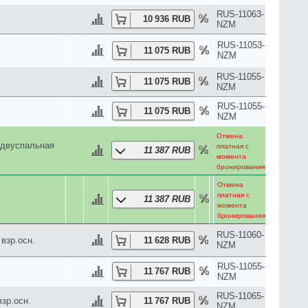
RUS-11033-
зр.осн.
13 302 RUB
NZM
+односпальной
RUS-11055-
13 382 RUB
NZM
кроватями / 2
RUS-11055-
13 382 RUB
NZM
Отмена
ьная кровать)
платная с
13 793 RUB
я) / 2ADL
момента
бронирования
RUS-11076-
13 819 RUB
NZM
RUS-11055-
13 843 RUB
NZM
RUS-11055-
.
13 843 RUB
NZM
RUS-11055-
14 189 RUB
NZM
RUS-11055-
14 305 RUB
NZM