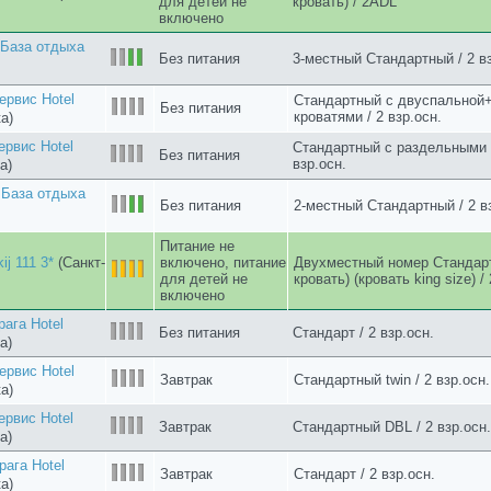
рвис Hotel
Стандартный с раздельными 
Завтрак
взр.осн.
а)
я Кафа
(Феодосия -
Без питания
Стандарт / 2 взр.осн.
)
База отдыха
Без питания
Комфорт вид на парк / 2 взр.
)
ага Hotel
Завтрак
Стандарт Плюс / 2 взр.осн.
а)
 База отдыха
Без питания
2-местный Стандартный / 2 вз
ага Hotel
Без питания
Стандарт Плюс / 2 взр.осн.
а)
ага Hotel
Без питания
Стандарт / 2 взр.осн.
а)
Гостевой дом
2-местный с двуспальной кро
Без питания
ровка)
взр.осн.
Гостевой дом
2-местный с раздельными кро
Без питания
ровка)
взр.осн.
 База отдыха
Без питания
3-местный Стандартный / 2 в