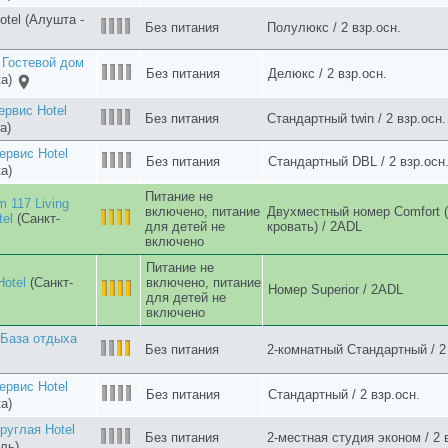
Гурзуф
Ялта - Гурзуф)
Без питания
стандарт улучшенный А / 2 в
ервис Hotel
Стандартный с двуспальной
Без питания
кроватями / 2 взр.осн.
а)
рвис Hotel
Стандартный с раздельными 
Без питания
взр.осн.
а)
Питание не
adimirskoy
включено, питание
Номер Стандартный (двуспал
Living Quarters
для детей не
(тип кровати может изменитьс
т-Петербург)
включено
а Villa
Без питания
Стандарт / 2 взр.осн.
рвис Hotel
Без питания
Стандартный twin / 2 взр.осн.
а)
ервис Hotel
Без питания
Стандартный DBL / 2 взр.осн
а)
рвис Hotel
Завтрак
Стандартный / 2 взр.осн.
а)
ервис Hotel
Завтрак
Стандартный twin / 2 взр.осн.
а)