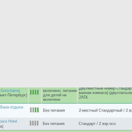
Без питания
Стандарт / 2 взр.осн.
а)
ервис Hotel
Завтрак
Стандартный twin / 2 взр.осн.
а)
рвис Hotel
Завтрак
Стандартный DBL / 2 взр.осн.
а)
ага Hotel
Завтрак
Стандарт / 2 взр.осн.
а)
tel (Алушта -
Без питания
Полулюкс / 2 взр.осн.
 Гостевой дом
Без питания
Делюкс / 2 взр.осн.
ка)
рвис Hotel
Без питания
Стандартный twin / 2 взр.осн.
а)
ервис Hotel
Без питания
Стандартный DBL / 2 взр.осн
а)
Питание не
 117 Living
включено, питание
Двухместный номер Comfort 
tel
(Санкт-
для детей не
кровать) / 2ADL
включено
Питание не
Hotel
(Санкт-
включено, питание
Номер Superior / 2ADL