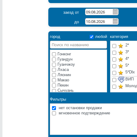
заезд от
до
город
любой
категория
2*
3*
Гонконг
4*
Гуандун
Гуанчжоу
5*
Лхаса
5*Dlx
Ляонин
ВИП
Макао
Пекин
Моло
Сычуань
Хайнань о.
Фильтры
Хэбэй
Шанхай
нет остановки продажи
мгновенное подтверждение