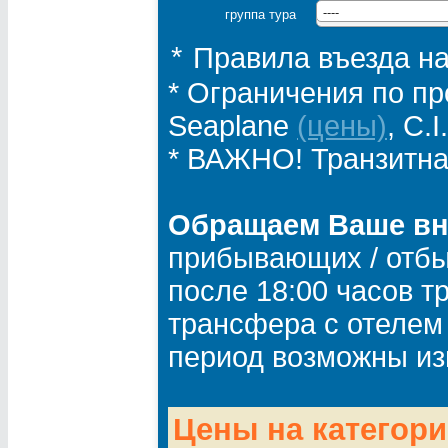
группа тура
----
Правила въезда н
*
* Ограничения по пр
Seaplane
(цены)
, C.
* ВАЖНО! Транзитн
Обращаем Ваше в
прибывающих / отбы
после 18:00 часов т
трансфера с отелем 
период возможны из
Цены на категори