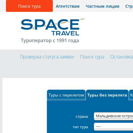
Поиск тура
Агентствам
Частным лицам
Ст
Туроператор с 1991 года
Проверка статуса заявки
Поиск тура
Остановк
Туры с перелетом
Туры без перелета
К
страна
Мальдивские остро
тип тура
----