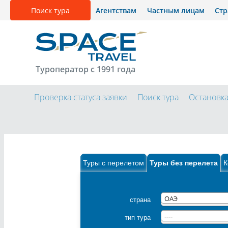
Поиск тура
Агентствам
Частным лицам
Ст
Туроператор с 1991 года
Проверка статуса заявки
Поиск тура
Остановк
Туры с перелетом
Туры без перелета
К
страна
ОАЭ
тип тура
----