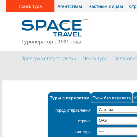
Поиск тура
Агентствам
Частным лицам
Ст
Туроператор с 1991 года
Проверка статуса заявки
Поиск тура
Остановк
Туры с перелетом
Туры без перелета
К
город отправления
Самара
страна
ОАЭ
тип тура
----