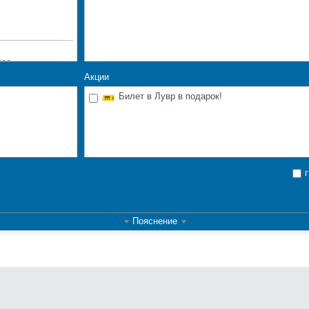
tee
Акции
Билет в Лувр в подарок!
вают бесплатно
 проживание
ели
ие
ый
Пояснение