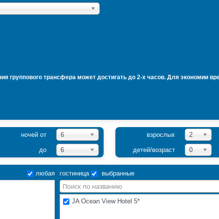
ия группового трансфера может достигать до 2-х часов. Для экономии вр
ночей от
6
взрослых
2
до
6
детей/возраст
0
любая
гостиница
выбранные
JA Ocean View Hotel 5*