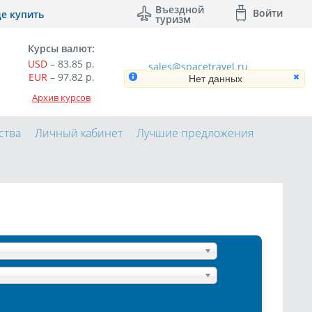
Въездной
Войти
де купить
туризм
Курсы валют:
USD
–
83.85
р.
sales@spacetravel.ru
EUR
–
97.82
р.
Отзывы
Нет данных
Архив курсов
ства
Личный кабинет
Лучшие предложения