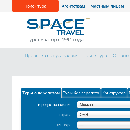
Поиск тура
Агентствам
Частным лицам
Туроператор с 1991 года
Проверка статуса заявки
Поиск тура
Остано
Туры с перелетом
Туры без перелета
Конструктор
город отправления
Москва
страна
ОАЭ
тип тура
----