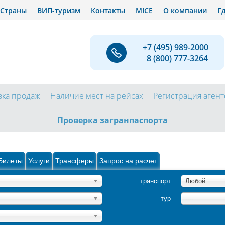
Страны
ВИП-туризм
Контакты
MICE
О компании
Г
+7 (495)
989-2000
8 (800)
777-3264
вка продаж
Наличие мест на рейсах
Регистрация агент
Проверка загранпаспорта
Билеты
Услуги
Трансферы
Запрос на расчет
транспорт
Любой
тур
----