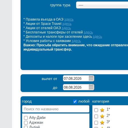
группа тура
----
* Правила въезда в ОАЭ
здесь
* Акции от Space Travel
здесь
* Акции от отелей ОАЭ
здесь
* Бесплатные трансферы от отелей
здесь
* Депозиты и налоги при заселении здесь
здесь
* Условия работы с заявками
здесь
Важно: Просьба обратить внимание, что ожидание отправлен
индивидуальный трансфер.
вылет от
до
город
любой
категория
1*
2*
Абу-Даби
3*
Аджман
Дубай