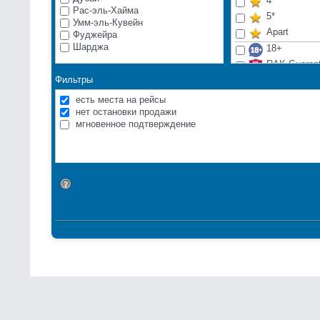
4*
Рас-эль-Хайма
5*
Умм-эль-Кувейн
Apart
Фуджейра
Шарджа
18+
RAK Guaran
Фильтры
ВИП
Город
есть места на рейсы
Дети прожи
нет остановки продажи
мгновенное подтверждение
Длительное
Молодежь
Пляжные от
Расположен
Идентификатор поиска
Эксклюзивн