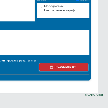
HB
PR
Молодожены
RO
Невозвратный тариф
SAI
UAI
группировать результаты
Искать
© САМО-Софт