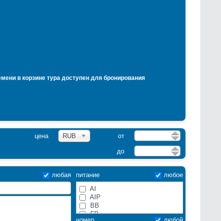
емени в корзине тура доступен для бронирования
цена
RUB
от
до
любая
питание
любое
AI
AIP
BB
FB
номер
любой