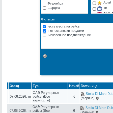
Apart
Фуджейра
Шарджа
18+
RAK G
Фильтры
ВИП
Город
есть места на рейсы
Дети 
нет остановки продажи
мгновенное подтверждение
Длите
Моло
Пляжн
Распо
Идентификатор поиска
Экскл
Заезд
Тур
Ночей
Гостиница
ОАЭ Регулярные
Stella Di Mare Dub
07.08.2026, пт
рейсы (Все
6
(Марина)
аэропорты)
ОАЭ Регулярные
Stella Di Mare Dub
07.08.2026, пт
рейсы (Все
6
(Марина)