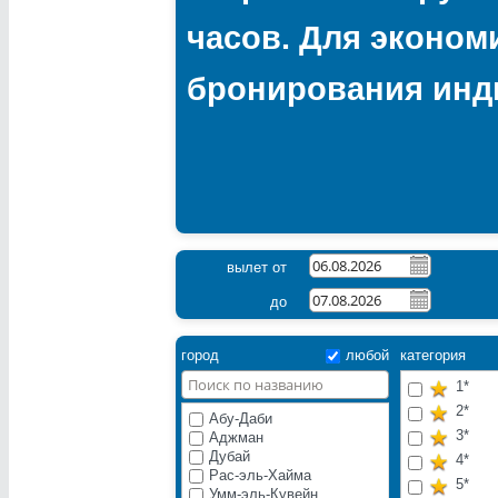
часов. Для эконом
бронирования инд
вылет от
до
город
любой
категория
1*
2*
Абу-Даби
3*
Аджман
Дубай
4*
Рас-эль-Хайма
5*
Умм-эль-Кувейн