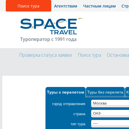
Поиск тура
Агентствам
Частным лицам
Ст
Туроператор с 1991 года
Проверка статуса заявки
Поиск тура
Остановк
Туры с перелетом
Туры без перелета
К
город отправления
Москва
страна
ОАЭ
тип тура
----