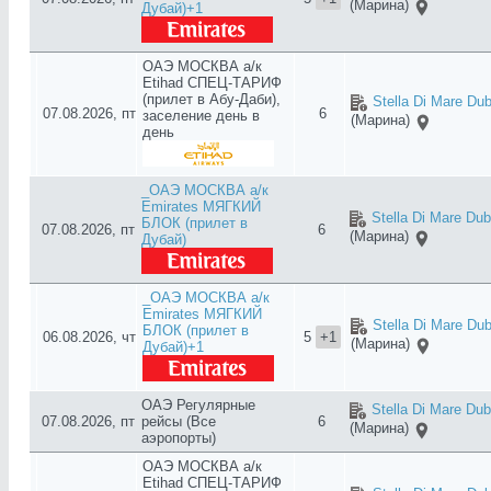
(Марина)
Дубай)+1
ОАЭ МОСКВА а/к
Etihad СПЕЦ-ТАРИФ
(прилет в Абу-Даби),
Stella Di Mare Dub
07.08.2026, пт
6
заселение день в
(Марина)
день
_ОАЭ МОСКВА а/к
Emirates МЯГКИЙ
Stella Di Mare Dub
БЛОК (прилет в
07.08.2026, пт
6
(Марина)
Дубай)
_ОАЭ МОСКВА а/к
Emirates МЯГКИЙ
Stella Di Mare Dub
БЛОК (прилет в
06.08.2026, чт
5
+1
(Марина)
Дубай)+1
ОАЭ Регулярные
Stella Di Mare Dub
07.08.2026, пт
рейсы (Все
6
(Марина)
аэропорты)
ОАЭ МОСКВА а/к
Etihad СПЕЦ-ТАРИФ