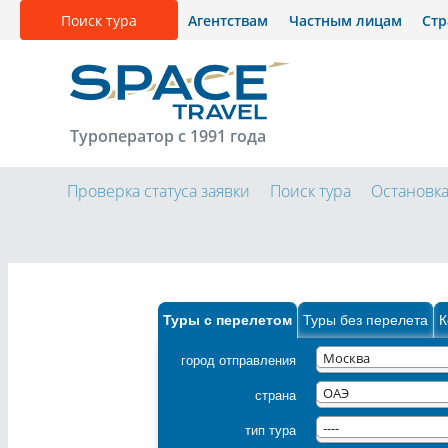
Поиск тура
Агентствам
Частным лицам
Ст
Туроператор с 1991 года
Проверка статуса заявки
Поиск тура
Остановк
Туры с перелетом
Туры без перелета
К
город отправления
Москва
страна
ОАЭ
тип тура
----